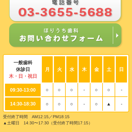
一般歯科
休診日
月
火
水
木
金
土
日
木・日・祝日
○
○
○
-
○
○
-
09:30-13:00
14:30-18:30
○
○
○
-
○
▲
-
受付終了時間 AM12:15／PM18:15
▲土曜日 14:30〜17:30（受付終了時間17:15）