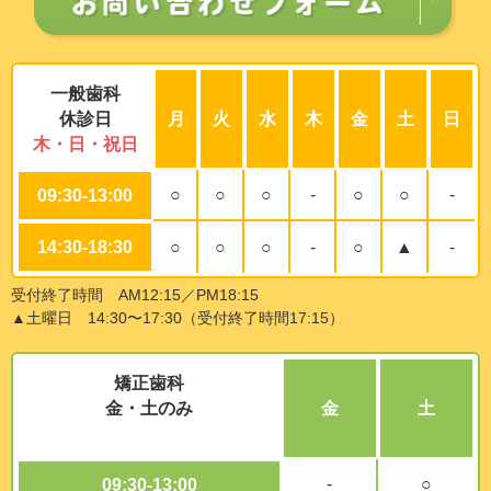
一般歯科
休診日
月
火
水
木
金
土
日
木・日・祝日
○
○
○
-
○
○
-
09:30-13:00
14:30-18:30
○
○
○
-
○
▲
-
受付終了時間 AM12:15／PM18:15
▲土曜日 14:30〜17:30（受付終了時間17:15）
矯正歯科
金・土のみ
金
土
-
○
09:30-13:00